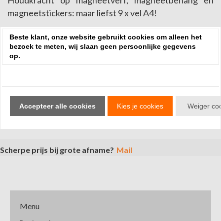
Houdkracht op magneetverf, magneetbehang en
magneetstickers: maar liefst 9 x vel A4!
Beste klant, onze website gebruikt cookies om alleen het
bezoek te meten, wij slaan geen persoonlijke gegevens
Sorteren op:
op.
Review toevoegen
Geen reviews gevonden.
Accepteer alle cookies
Kies je cookies
Weiger co
Scherpe prijs bij grote afname?
Mail
Menu