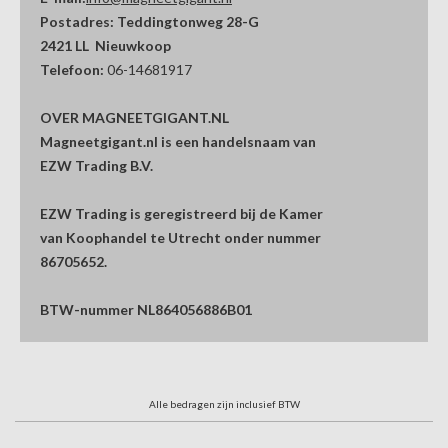
Postadres:
Teddingtonweg 28-G
2421 LL Nieuwkoop
Telefoon:
06-14681917
OVER MAGNEETGIGANT.NL
Magneetgigant.nl is een handelsnaam van
EZW Trading B.V.
EZW Trading is geregistreerd bij de Kamer
van Koophandel te Utrecht onder nummer
86705652.
BTW-nummer NL864056886B01
Alle bedragen zijn inclusief BTW