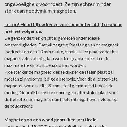
ongevoeligheid voor roest. Ze zijn echter minder
sterk dan neodymium magneten.
Let op! Houd bij uw keuze voor magneten altijd rekening
met het volgende;
De genoemde trekkracht is gemeten onder ideale
omstandigheden. Dat wil zeggen; Plaatsing van de magneet
loodrecht op een 10 mm dikke, blank stalen plaat zodat het
magneetveld volledig kan worden geabsorbeerd en de
maximale trekkracht behaald kan worden.
Hoe sterker de magneet, des te dikker de stalen plaat zal
moeten zijn voor volledige absorptie. Voor de allersterkste
magneten wordt zelfs 20 mm staal gehanteerd tijdens de
meting. Gebruikt u een te dunne (gecoate) stalen plaat voor
de betreffende magneet dan heeft dit negatieve invloed op
de houdkracht.
Magneten op een wand gebruiken (verticale
toepassing); 15-20 % oorspronkelijke trekkracht