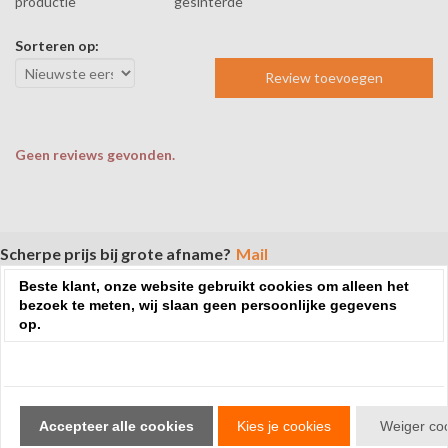
productie
gesinterde
Sorteren op:
Review toevoegen
Geen reviews gevonden.
Scherpe prijs bij grote afname?
Mail
Beste klant, onze website gebruikt cookies om alleen het
bezoek te meten, wij slaan geen persoonlijke gegevens
op.
Menu
Beginpagina
Accepteer alle cookies
Kies je cookies
Weiger co
Levertijd en verzendkosten