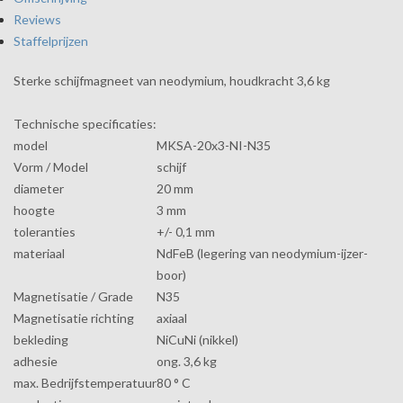
Reviews
Staffelprijzen
Sterke schijfmagneet van neodymium, houdkracht 3,6 kg
Technische specificaties:
model
MKSA-20x3-NI-N35
Vorm / Model
schijf
diameter
20 mm
hoogte
3 mm
toleranties
+/- 0,1 mm
materiaal
NdFeB (legering van neodymium-ijzer-
boor)
Magnetisatie / Grade
N35
Magnetisatie richting
axiaal
bekleding
NiCuNi (nikkel)
adhesie
ong. 3,6
kg
max.
Bedrijfstemperatuur
80 ° C