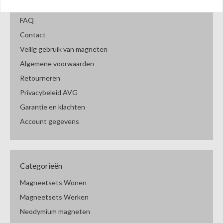
Betaalmethodes
FAQ
Contact
Veilig gebruik van magneten
Algemene voorwaarden
Retourneren
Privacybeleid AVG
Garantie en klachten
Account gegevens
Categorieën
Magneetsets Wonen
Magneetsets Werken
Neodymium magneten