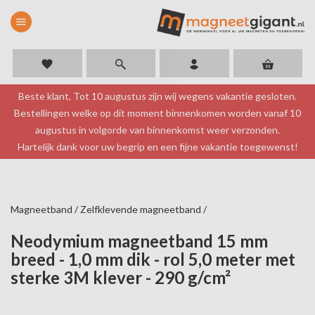
menu
favorite
Beste klant, Tot 10 augustus zijn wij wegens vakantie gesloten.
Bestellingen welke op dit moment binnenkomen worden vanaf 10
augustus in volgorde van binnenkomst weer verzonden.
Hartelijk dank voor uw begrip en een fijne vakantie toegewenst!
Magneetband
/
Zelfklevende magneetband
/
Neodymium magneetband 15 mm
breed - 1,0 mm dik - rol 5,0 meter met
sterke 3M klever - 290 g/cm²