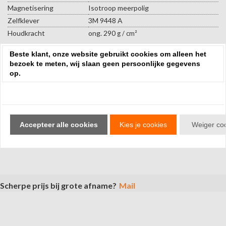
Magnetisering
Isotroop meerpolig
Zelfklever
3M 9448 A
Houdkracht
ong. 290
g / cm²
Beste klant, onze website gebruikt cookies om alleen het
Max.
Bedrijfstemperatuur
100 ° C
bezoek te meten, wij slaan geen persoonlijke gegevens
op.
Sorteren op:
Review toevoegen
Accepteer alle cookies
Kies je cookies
Weiger co
Geen reviews gevonden.
Scherpe prijs bij grote afname?
Mail