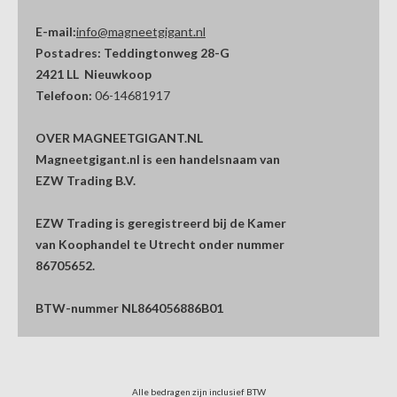
E-mail:
info@magneetgigant.nl
Postadres:
Teddingtonweg 28-G
2421 LL Nieuwkoop
Telefoon:
06-14681917
OVER MAGNEETGIGANT.NL
Magneetgigant.nl is een handelsnaam van
EZW Trading B.V.
EZW Trading is geregistreerd bij de Kamer
van Koophandel te Utrecht onder nummer
86705652.
BTW-nummer NL864056886B01
Alle bedragen zijn inclusief BTW