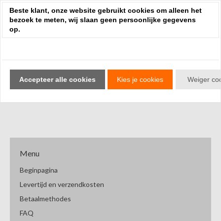
Review toevoegen
Beste klant, onze website gebruikt cookies om alleen het
bezoek te meten, wij slaan geen persoonlijke gegevens
op.
Geen reviews gevonden.
Accepteer alle cookies
Kies je cookies
Weiger co
Scherpe prijs bij grote afname?
Mail
Menu
Beginpagina
Levertijd en verzendkosten
Betaalmethodes
FAQ