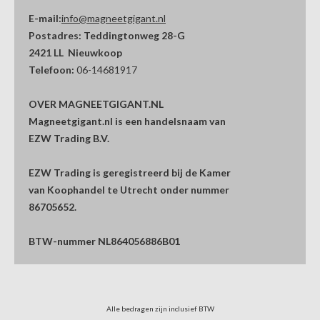
E-mail:
info@magneetgigant.nl
Postadres:
Teddingtonweg 28-G
2421 LL Nieuwkoop
Telefoon:
06-14681917
OVER MAGNEETGIGANT.NL
Magneetgigant.nl is een handelsnaam van
EZW Trading B.V.
EZW Trading is geregistreerd bij de Kamer
van Koophandel te Utrecht onder nummer
86705652.
BTW-nummer NL864056886B01
Alle bedragen zijn inclusief BTW