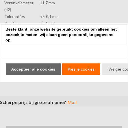
Verzinkdiameter
11,7 mm
(d2)
Toleranties
+/- 0,1 mm
Coating
Zn (zink)
Beste klant, onze website gebruikt cookies om alleen het
Gewicht
31 g
bezoek te meten, wij slaan geen persoonlijke gegevens
op.
Sorteren op:
Review toevoegen
Accepteer alle cookies
Kies je cookies
Weiger co
Geen reviews gevonden.
Scherpe prijs bij grote afname?
Mail