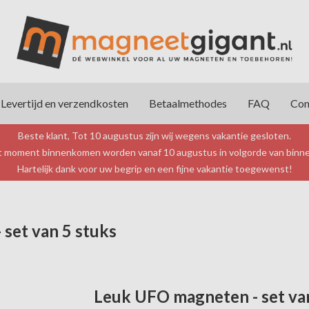
Levertijd en verzendkosten
Betaalmethodes
FAQ
Con
Beste klant, Tot 10 augustus zijn wij wegens vakantie gesloten.
it moment binnenkomen worden vanaf 10 augustus in volgorde van bin
Hartelijk dank voor uw begrip en een fijne vakantie toegewenst!
set van 5 stuks
Leuk UFO magneten - set va